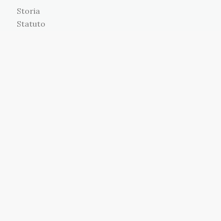
Storia
Statuto
Presidente
Assemblea E Comitato Esecutivo
Sede
Rete
ATTIVITÀ
Corsi Di Lingua
Musica
Belle Arti
Teatro
Carnevale
Visite Guidate
Balli Di Maturità
Capodanno